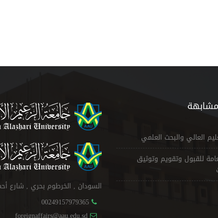
مشابهة
عليم العالي والبحث العلمي
لعامة للقبول وتقويم وتوثيق
السودان , الخرطوم بحري , شارع أح
00249157979365
foreignaffairs@aau.edu.sd