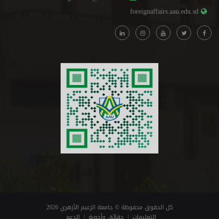
foreignaffairs.aau.edu.sd
كل الحقوق محفوظة © جامعة الزعيم الأزهري 2026
التعليمات
|
حقائق وأجوبة
|
الدعم