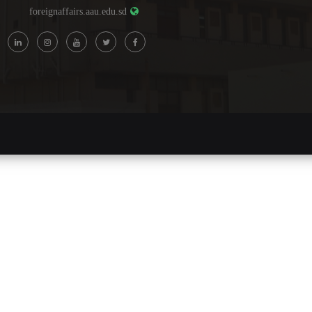
foreignaffairs.aau.edu.sd