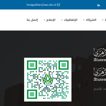
foreignaffairs@aau.edu.sd
ة
الشركاء
الإتفاقيات
الإعلام
إتصل بنا
مد قاسم