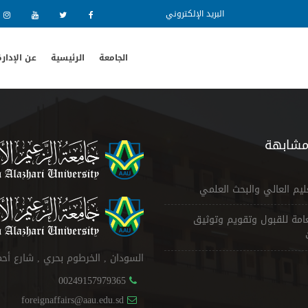
البريد الإلكتروني
الجامعة
الرئيسية
عن الإدار
مشابهة
عليم العالي والبحث العلمي
لعامة للقبول وتقويم وتوثيق
السودان , الخرطوم بحري , شارع أح
00249157979365
foreignaffairs@aau.edu.sd